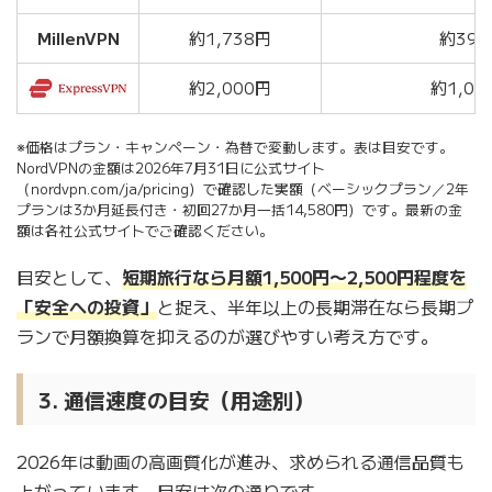
MillenVPN
約1,738円
約396
約2,000円
約1,00
※価格はプラン・キャンペーン・為替で変動します。表は目安です。
NordVPNの金額は2026年7月31日に公式サイト
（nordvpn.com/ja/pricing）で確認した実額（ベーシックプラン／2年
プランは3か月延長付き・初回27か月一括14,580円）です。最新の金
額は各社公式サイトでご確認ください。
目安として、
短期旅行なら月額1,500円〜2,500円程度を
「安全への投資」
と捉え、半年以上の長期滞在なら長期プ
ランで月額換算を抑えるのが選びやすい考え方です。
3. 通信速度の目安（用途別）
2026年は動画の高画質化が進み、求められる通信品質も
上がっています。目安は次の通りです。