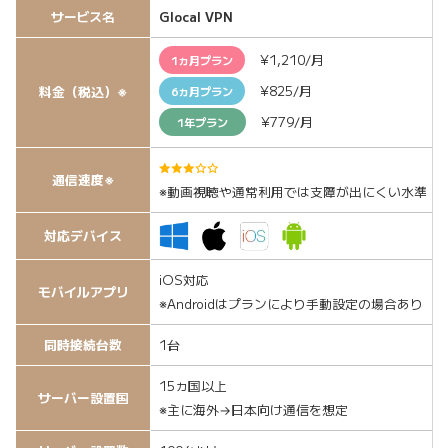
サービス名
Glocal VPN
¥1,210/月
1ヵ月プラン
¥825/月
料金（税込）※
6ヵ月プラン
¥779/月
1年プラン
3.0/5
通信速度※
※動画視聴や通常利用では支障が出にくい水準
対応デバイス
iOS対応
モバイルアプリ
※Androidはプランにより手動設定の場合あり
同時接続台数
1台
15ヵ国以上
サーバー設置国
※主に海外→日本向け通信を想定