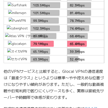
103.5Mbps
82.3Mbps
101.5Mbps
81.4Mbps
99.3Mbps
78.7Mbps
102.3Mbps
74.4Mbps
89.3Mbps
68.4Mbps
79.1Mbps
65.4Mbps
65.1Mbps
39.3Mbps
63.3Mbps
32.4Mbps
他のVPNサービスと比較すると、Glocal VPNの通信速度
は「最速クラス」というよりは標準〜やや控えめな位置づ
けになりやすい傾向があります。ただし、一般的な動画視
聴や日常利用で困りにくいケースも多く、実際は接続先サ
ーバーや時間帯で体感が変わります。