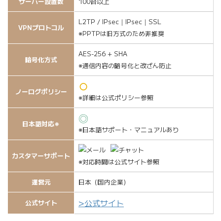
サーバー設置数
100台以上
L2TP / IPsec｜IPsec｜SSL
VPNプロトコル
※PPTPは旧方式のため非推奨
AES-256 + SHA
暗号化方式
※通信内容の暗号化と改ざん防止
○
ノーログポリシー
※詳細は公式ポリシー参照
◎
日本語対応※
※日本語サポート・マニュアルあり
カスタマーサポート
※対応時間は公式サイト参照
運営元
日本（国内企業）
>公式サイト
公式サイト