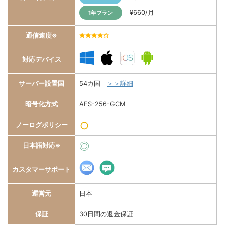
¥660/月
1年プラン
通信速度※
4.0/5
対応デバイス
サーバー設置国
54カ国
＞＞詳細
暗号化方式
AES-256-GCM
○
ノーログポリシー
◎
日本語対応※
カスタマーサポート
運営元
日本
保証
30日間の返金保証