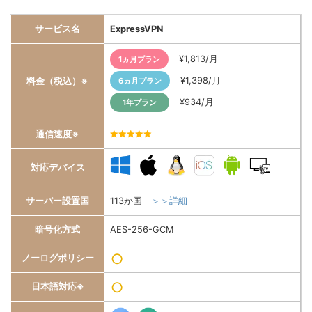
サービス名
ExpressVPN
¥1,813/月
1ヵ月プラン
¥1,398/月
料金（税込）※
6ヵ月プラン
¥934/月
1年プラン
通信速度※
5.0/5
対応デバイス
サーバー設置国
113か国
＞＞詳細
暗号化方式
AES-256-GCM
○
ノーログポリシー
○
日本語対応※