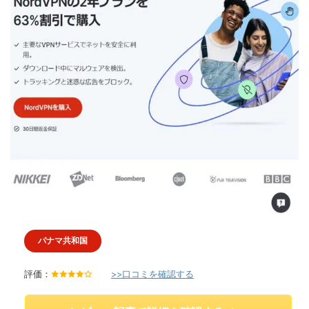
パナマ共和国
評価：
>>口コミを確認する
4
.
0
/