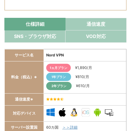
仕様詳細
通信速度
SNS・ブラウザ対応
VOD対応
サービス名
Nord VPN
¥1,890/月
1ヵ月プラン
¥810/月
料金（税込）※
1年プラン
¥610/月
2年プラン
通信速度※
4.5/5
対応デバイス
サーバー設置国
60カ国
＞＞詳細