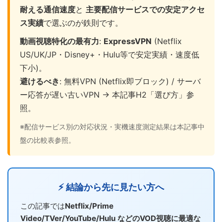
耐える通信速度
と
主要配信サービスでの安定アクセ
ス実績
で選ぶのが鉄則です。
動画視聴特化の最有力
:
ExpressVPN
(Netflix
US/UK/JP・Disney+・Hulu等で安定実績・速度低
下小)。
避けるべき
: 無料VPN (Netflix即ブロック) / サーバ
ー応答が遅い古いVPN → 本記事H2「選び方」参
照。
※配信サービス別の対応状況・実機速度測定結果は本記事中
盤の比較表参照。
⚡ 結論から先に見たい方へ
この記事では
Netflix/Prime
Video/TVer/YouTube/Hulu などのVOD視聴に最適な