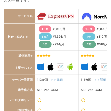
スの一覧です。
サービス名
¥1,813/月
¥1,890/月
1ヵ月
1ヵ月
¥1,398/月
¥810/月
料金（税込）※
6ヵ月
1年
¥934/月
¥610/月
1年
2年
通信速度※
5.0/5
5.0/5
主要デバイス
サーバー設置国
113か国
＞＞詳細
111カ国
＞＞詳細
暗号化方式
AES-256-GCM
AES-256-GCM
○
○
ノーログポリシー
○
○
日本語対応※