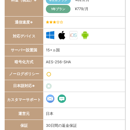
料金（税込）※
6ヵ月プラン
¥779/月
1年プラン
通信速度※
3.0/5
対応デバイス
サーバー設置国
15+ヵ国
暗号化方式
AES-256-SHA
○
ノーログポリシー
◎
日本語対応※
カスタマーサポート
運営元
日本
保証
30日間の返金保証