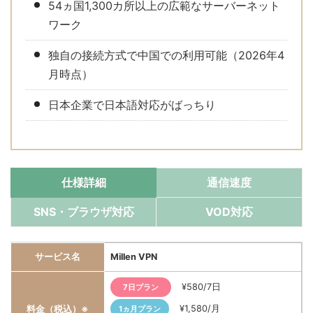
54ヵ国1,300カ所以上の広範なサーバーネット
ワーク
独自の接続方式で中国での利用可能（2026年4
月時点）
日本企業で日本語対応がばっちり
仕様詳細
通信速度
SNS・ブラウザ対応
VOD対応
サービス名
Millen VPN
¥580/7日
7日プラン
¥1,580/月
料金（税込）※
1ヵ月プラン