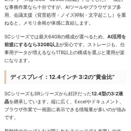
な事務作業なら十分ですが、AIツールやブラウザタブ多
用、会議支援（背景処理・ノイズ抑制・文字起こし）を重
ねると、メモリ余裕が体感に直結します。
SCシリーズでは最大64GBの構成が選べるため、
AI活用を
前提にするなら32GB以上
が安心です。ストレージも、仕
事用データが増えるなら1TB以上の構成を選ぶと運用が楽
になります。
ディスプレイ：12.4インチ 3:2の“黄金比”
SCシリーズもSRシリーズから好評だった
12.4型の3:2液
晶
を継承しています。縦に広く、Excelやドキュメント、
ブラウザ作業で一画面に表示できる情報量が多いのが強み
です。
新幹線のテーブルなど限られたスペースでも作業しやす