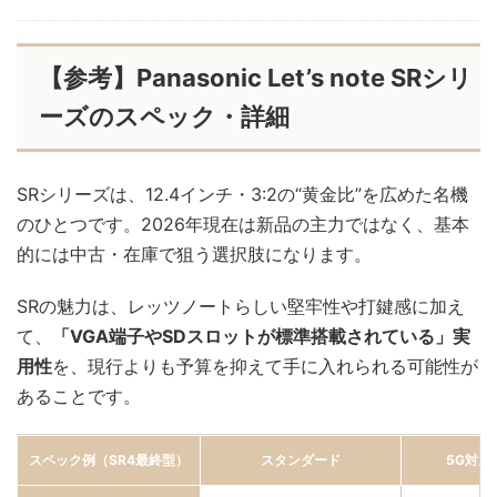
【参考】Panasonic Let’s note SRシリ
ーズのスペック・詳細
SRシリーズは、12.4インチ・3:2の“黄金比”を広めた名機
のひとつです。2026年現在は新品の主力ではなく、基本
的には中古・在庫で狙う選択肢になります。
SRの魅力は、レッツノートらしい堅牢性や打鍵感に加え
て、
「VGA端子やSDスロットが標準搭載されている」実
用性
を、現行よりも予算を抑えて手に入れられる可能性が
あることです。
スペック例（SR4最終型）
スタンダード
5G対応