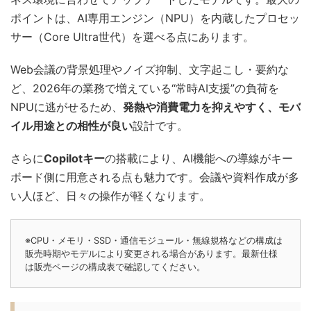
ポイントは、AI専用エンジン（NPU）を内蔵したプロセッ
サー（Core Ultra世代）を選べる点にあります。
Web会議の背景処理やノイズ抑制、文字起こし・要約な
ど、2026年の業務で増えている“常時AI支援”の負荷を
NPUに逃がせるため、
発熱や消費電力を抑えやすく、モバ
イル用途との相性が良い
設計です。
さらに
Copilotキー
の搭載により、AI機能への導線がキー
ボード側に用意される点も魅力です。会議や資料作成が多
い人ほど、日々の操作が軽くなります。
※CPU・メモリ・SSD・通信モジュール・無線規格などの構成は
販売時期やモデルにより変更される場合があります。最新仕様
は販売ページの構成表で確認してください。