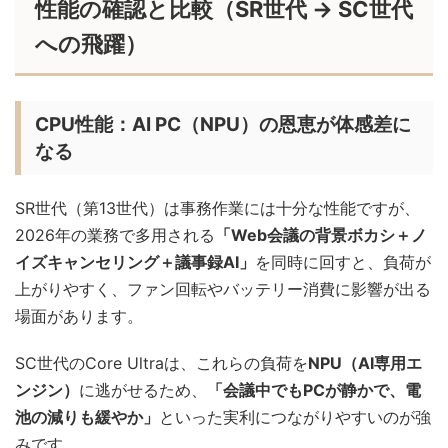
性能の確認と比較（SR世代 → SC世代
への飛躍）
CPU性能：AI PC（NPU）の恩恵が体感差に
なる
SR世代（第13世代）は事務作業には十分な性能ですが、
2026年の業務で多用される
「Web会議の背景ボカシ＋ノ
イズキャンセリング＋議事録AI」
を同時に回すと、負荷が
上がりやすく、ファン回転やバッテリー消費に影響が出る
場面があります。
SC世代のCore Ultraは、これらの負荷を
NPU（AI専用エ
ンジン）
に逃がせるため、
「会議中でもPCが静かで、電
池の減りも緩やか」
といった実利につながりやすいのが強
みです。