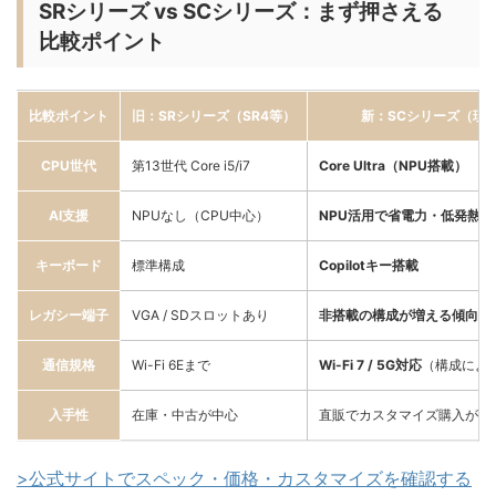
SRシリーズ vs SCシリーズ：まず押さえる
比較ポイント
比較ポイント
旧：SRシリーズ（SR4等）
新：SCシリーズ（現
CPU世代
第13世代 Core i5/i7
Core Ultra（NPU搭載）
AI支援
NPUなし（CPU中心）
NPU活用で省電力・低発熱
キーボード
標準構成
Copilotキー搭載
レガシー端子
VGA / SDスロットあり
非搭載の構成が増える傾向
通信規格
Wi-Fi 6Eまで
Wi-Fi 7 / 5G対応
（構成によ
入手性
在庫・中古が中心
直販でカスタマイズ購入が可
>公式サイトでスペック・価格・カスタマイズを確認する