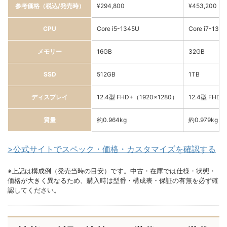
参考価格（税込/発売時）
¥294,800
¥453,200
CPU
Core i5-1345U
Core i7-137
メモリー
16GB
32GB
SSD
512GB
1TB
ディスプレイ
12.4型 FHD+（1920×1280）
12.4型 FHD
質量
約0.964kg
約0.979kg
>公式サイトでスペック・価格・カスタマイズを確認する
※上記は構成例（発売当時の目安）です。中古・在庫では仕様・状態・
価格が大きく異なるため、購入時は型番・構成表・保証の有無を必ず確
認してください。