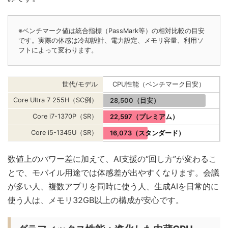
※ベンチマーク値は統合指標（PassMark等）の相対比較の目安
です。実際の体感は冷却設計、電力設定、メモリ容量、利用ソ
フトによって変わります。
世代/モデル
CPU性能（ベンチマーク目安）
Core Ultra 7 255H（SC例）
28,500（目安）
Core i7-1370P（SR）
22,597（プレミアム）
Core i5-1345U（SR）
16,073（スタンダード）
数値上のパワー差に加えて、AI支援の“回し方”が変わるこ
とで、モバイル用途では体感差が出やすくなります。会議
が多い人、複数アプリを同時に使う人、生成AIを日常的に
使う人は、メモリ32GB以上の構成が安心です。