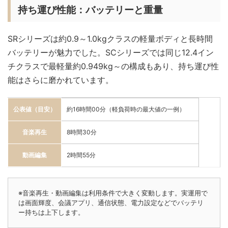
持ち運び性能：バッテリーと重量
SRシリーズは約0.9～1.0kgクラスの軽量ボディと長時間
バッテリーが魅力でした。SCシリーズでは同じ12.4イン
チクラスで最軽量約0.949kg～の構成もあり、持ち運び性
能はさらに磨かれています。
公表値（目安）
約16時間00分（軽負荷時の最大値の一例）
音楽再生
8時間30分
動画編集
2時間55分
※音楽再生・動画編集は利用条件で大きく変動します。実運用で
は画面輝度、会議アプリ、通信状態、電力設定などでバッテリ
ー持ちは上下します。