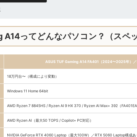
較
aming A14ってどんなパソコン？（ス
ASUS TUF Gaming A14 FA401（2024〜2025年）
18万円台〜（構成により変動）
Windows 11 Home 64bit
AMD Ryzen 7 8845HS / Ryzen AI 9 HX 370 / Ryzen AI Max+ 392（FA401E
AMD Ryzen AI（最大50 TOPS / Copilot+ PC対応）
NVIDIA GeForce RTX 4060 Laptop（最大100W）／RTX 5060 Laptop構