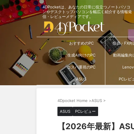
4DPocketは、あなたの日常に役立つノートパソコ
ンやデスクトップパソコンを幅広く紹介する情報発
信・レビューメディアです。
おすすめのPC
投資・FX向
生成AI向けのPC
動画編集向
コスパ重視のPC
Lenov
ASUS
PCレビ
4Dpocket Home
>
ASUS
>
ASUS
PCレビュー
【2026年最新】ASUS