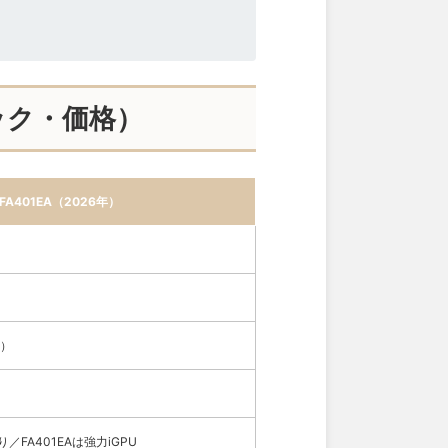
ペック・価格）
／FA401EA（2026年）
A）
成あり／FA401EAは強力iGPU