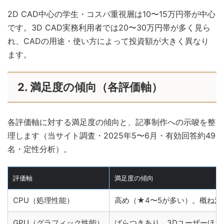
2D CAD中心の学生・コスパ重視層は10〜15万円帯が中心
です。3D CAD実務利用者では20〜30万円帯が多く見ら
れ、CADの用途・使い方によって投資額が大きく異なり
ます。
2. 満足度の傾向（各評価軸）
各評価軸に対する満足度の傾向と、記事制作への示唆を整
理します（当サイト調査・2025年5〜6月・有効回答約49
名・定性分析）。
評価軸
満足度の傾向
CPU（処理性能）
高め（★4〜5が多い）。概ね満
GPU（グラフィック性能）
ばらつきあり。3Dユーザーほ