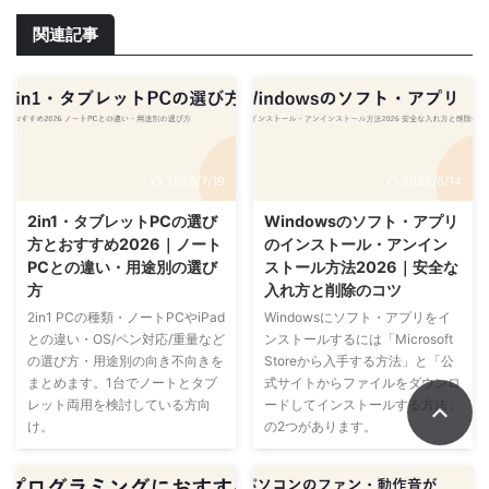
関連記事
2026/7/19
2026/6/14
2in1・タブレットPCの選び
Windowsのソフト・アプリ
方とおすすめ2026｜ノート
のインストール・アンイン
PCとの違い・用途別の選び
ストール方法2026｜安全な
方
入れ方と削除のコツ
2in1 PCの種類・ノートPCやiPad
Windowsにソフト・アプリをイ
との違い・OS/ペン対応/重量など
ンストールするには「Microsoft
の選び方・用途別の向き不向きを
Storeから入手する方法」と「公
まとめます。1台でノートとタブ
式サイトからファイルをダウンロ
レット両用を検討している方向
ードしてインストールする方法」
け。
の2つがあります。