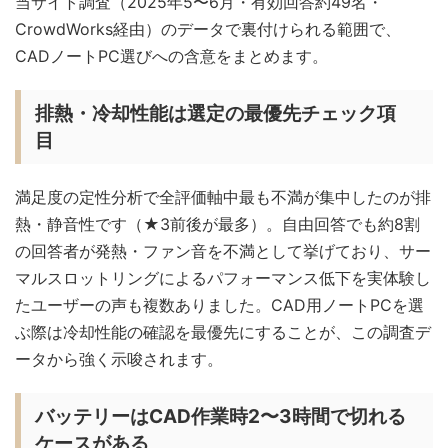
当サイト調査（2025年5〜6月・有効回答約49名・
CrowdWorks経由）のデータで裏付けられる範囲で、
CADノートPC選びへの含意をまとめます。
排熱・冷却性能は選定の最優先チェック項
目
満足度の定性分析で全評価軸中最も不満が集中したのが排
熱・静音性です（★3前後が最多）。自由回答でも約8割
の回答者が発熱・ファン音を不満として挙げており、サー
マルスロットリングによるパフォーマンス低下を実体験し
たユーザーの声も複数ありました。CAD用ノートPCを選
ぶ際は冷却性能の確認を最優先にすることが、この調査デ
ータから強く示唆されます。
バッテリーはCAD作業時2〜3時間で切れる
ケースがある