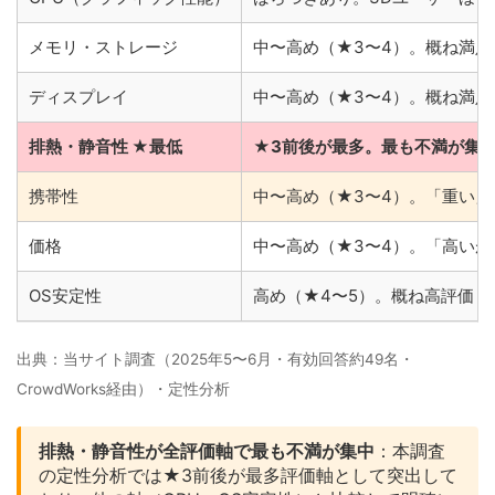
メモリ・ストレージ
中〜高め（★3〜4）。概ね満足
ディスプレイ
中〜高め（★3〜4）。概ね満足
排熱・静音性 ★最低
★3前後が最多。最も不満が集
携帯性
中〜高め（★3〜4）。「重い
価格
中〜高め（★3〜4）。「高い
OS安定性
高め（★4〜5）。概ね高評価
出典：当サイト調査（2025年5〜6月・有効回答約49名・
CrowdWorks経由）・定性分析
排熱・静音性が全評価軸で最も不満が集中
：本調査
の定性分析では★3前後が最多評価軸として突出して