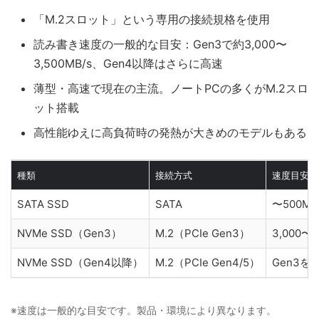
「M.2スロット」という専用の接続規格を使用
読み書き速度の一般的な目安：Gen3で約3,000〜
3,500MB/s、Gen4以降はさらに高速
薄型・高速で現在の主流。ノートPCの多くがM.2スロ
ット搭載
高性能ゆえに高負荷時の発熱が大きめのモデルもある
種類
接続方式
速度目安
SATA SSD
SATA
〜500MB
NVMe SSD（Gen3）
M.2（PCIe Gen3）
3,000〜3
NVMe SSD（Gen4以降）
M.2（PCIe Gen4/5）
Gen3を
※速度は一般的な目安です。製品・環境により異なります。