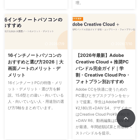
理。
2026/7/9
2026/7/10
16インチノートパソコンの
【2026年最新】Adobe
おすすめと選び方2026｜大
Creative Cloud + 推奨PC
画面ノートのメリット・デ
バンドル完全ガイド｜学
メリット
割・Creative Cloud Pro・
フォトプラン別おすすめ
16インチノートPCの特徴・メリ
ット・デメリット・選び方を解
Adobe CCを快適に使うための
説。15.6型との違い・向いている
PC選びとサブスクプランをセッ
人・向いていない人・用途別の選
トで提案。学生はAdobe学割
び方5軸をまとめています。
¥2,180/月+DAIV S4、デザイナー
はCreative Cloud Pro¥9,080/月
+DAIV R6、動画編集はDAIV Z6
が最適。年間総額試算と用途別ベ
ストバンドルを提示。