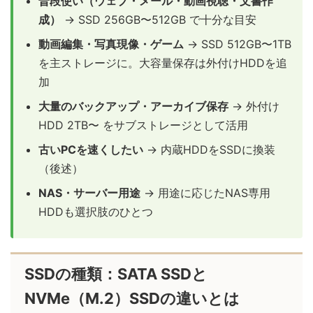
普段使い（ウェブ・メール・動画視聴・文書作
成）
→ SSD 256GB〜512GB で十分な目安
動画編集・写真現像・ゲーム
→ SSD 512GB〜1TB
を主ストレージに。大容量保存は外付けHDDを追
加
大量のバックアップ・アーカイブ保存
→ 外付け
HDD 2TB〜 をサブストレージとして活用
古いPCを速くしたい
→ 内蔵HDDをSSDに換装
（後述）
NAS・サーバー用途
→ 用途に応じたNAS専用
HDDも選択肢のひとつ
SSDの種類：SATA SSDと
NVMe（M.2）SSDの違いとは