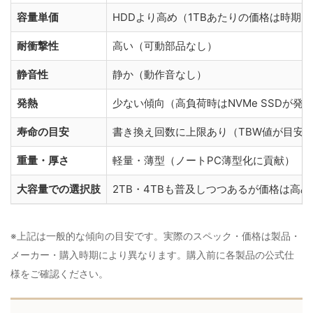
容量単価
HDDより高め（1TBあたりの価格は時期
耐衝撃性
高い（可動部品なし）
静音性
静か（動作音なし）
発熱
少ない傾向（高負荷時はNVMe SSDが発
寿命の目安
書き換え回数に上限あり（TBW値が目安）
重量・厚さ
軽量・薄型（ノートPC薄型化に貢献）
大容量での選択肢
2TB・4TBも普及しつつあるが価格は高め
※上記は一般的な傾向の目安です。実際のスペック・価格は製品・
メーカー・購入時期により異なります。購入前に各製品の公式仕
様をご確認ください。