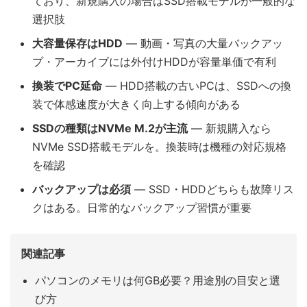
ており、新規購入の場合はSSD搭載モデルが一般的な
選択肢
大容量保存はHDD
— 動画・写真の大量バックアッ
プ・アーカイブには外付けHDDが容量単価で有利
換装でPC延命
— HDD搭載の古いPCは、SSDへの換
装で体感速度が大きく向上する傾向がある
SSDの種類はNVMe M.2が主流
— 新規購入なら
NVMe SSD搭載モデルを。換装時は機種の対応規格
を確認
バックアップは必須
— SSD・HDDどちらも故障リス
クはある。日常的なバックアップ習慣が重要
関連記事
パソコンのメモリは何GB必要？用途別の目安と選
び方