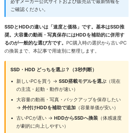
必ずメーカー公式サイトおよび販売店で最新情報を
ご確認ください。
SSDとHDDの違いは「速度と価格」です。基本はSSD推
奨。大容量の動画・写真保存にはHDDを補助的に併用す
るのが一般的な選び方です。
PC購入時の選択から古いPC
の換装まで、本記事で用途別に整理します。
SSD・HDD どっちを選ぶ？（3秒判断）
新しいPCを買う →
SSD搭載モデルを選ぶ
（現在
の主流・起動・動作が速い）
大容量の動画・写真・バックアップを保存したい
→
外付けHDDを補助で追加
（容量単価が安い）
古いPCが遅い →
HDDからSSDへ換装
（体感速度
が劇的に向上しやすい）