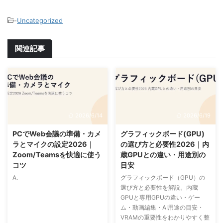
-
Uncategorized
関連記事
2026/6/14
2026/6/19
PCでWeb会議の準備・カメ
グラフィックボード(GPU)
ラとマイクの設定2026｜
の選び方と必要性2026｜内
Zoom/Teamsを快適に使う
蔵GPUとの違い・用途別の
コツ
目安
A.
グラフィックボード（GPU）の
選び方と必要性を解説。内蔵
GPUと専用GPUの違い・ゲー
ム・動画編集・AI用途の目安・
VRAMの重要性をわかりやすく整