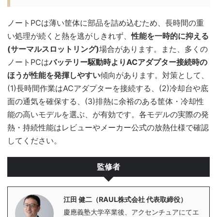
ノートPCは薄い筐体に部品を詰め込むため、長時間の重
い処理が続くと熱を逃がしきれず、
性能を一時的に抑える
(サーマルスロットリング)
場合があります。また、多くの
ノートPCは
バッテリー駆動時よりACアダプター接続時の
ほうが性能を発揮しやすい
傾向があります。対策として、
(1)長時間作業はACアダプターを接続する、(2)冷却台や底
面の通気を確保する、(3)排熱に余裕のある筐体・冷却性
能の高いモデルを選ぶ、が有効です。各モデルの実際の発
熱・持続性能はレビューやメーカー公式の放熱仕様で確認
してください。
監修者
江田 健二（RAUL株式会社 代表取締役）
慶應義塾大学卒業後、アクセンチュアにてエ