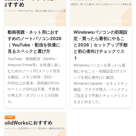
2026/6/14
2026/6/11
動画視聴・ネット用におす
Windowsパソコンの初期設
すめのノートパソコン2026
定・買ったら最初にやるこ
｜YouTube・配信を快適に
と2026｜セットアップ手順
見るスペックと選び方
と初心者向けチェックリス
ト
YouTube・動画配信（Netflix・
Amazon Prime等）を快適に楽し
Windowsパソコンを買ったら最
むためのノートPCスペック目安
初にやること・初期設定の7ステ
を解説。メモリ8GB・SSD・
ップを初心者向けに解説。
FHD以上が基本。高性能CPUや
Windows Update・セキュリティ
ゲーミングGPUは不要。予算別
確認・ブラウザ導入・バックアッ
の考え方・タブレットとの比較
プ設定まで手順とチェックリスト
も。
をまとめました。