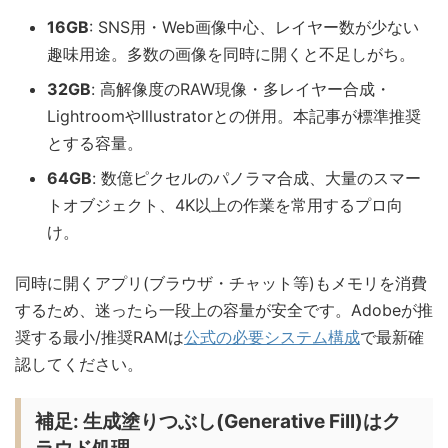
16GB
: SNS用・Web画像中心、レイヤー数が少ない
趣味用途。多数の画像を同時に開くと不足しがち。
32GB
: 高解像度のRAW現像・多レイヤー合成・
LightroomやIllustratorとの併用。本記事が標準推奨
とする容量。
64GB
: 数億ピクセルのパノラマ合成、大量のスマー
トオブジェクト、4K以上の作業を常用するプロ向
け。
同時に開くアプリ(ブラウザ・チャット等)もメモリを消費
するため、迷ったら一段上の容量が安全です。Adobeが推
奨する最小/推奨RAMは
公式の必要システム構成
で最新確
認してください。
補足: 生成塗りつぶし(Generative Fill)はク