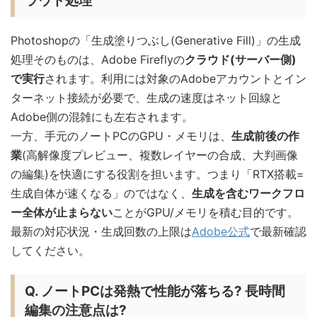
ラウド処理
Photoshopの「生成塗りつぶし(Generative Fill)」の生成
処理そのものは、Adobe Fireflyの
クラウド(サーバー側)
で実行
されます。利用には対象のAdobeアカウントとイン
ターネット接続が必要で、生成の速度はネット回線と
Adobe側の混雑にも左右されます。
一方、手元のノートPCのGPU・メモリは、
生成前後の作
業
(高解像度プレビュー、複数レイヤーの合成、大判画像
の編集)を快適にする役割を担います。つまり「RTX搭載=
生成自体が速くなる」のではなく、
生成を含むワークフロ
ー全体が止まらない
ことがGPU/メモリを積む目的です。
最新の対応状況・生成回数の上限は
Adobe公式
で最新確認
してください。
Q. ノートPCは発熱で性能が落ちる? 長時間
編集の注意点は?