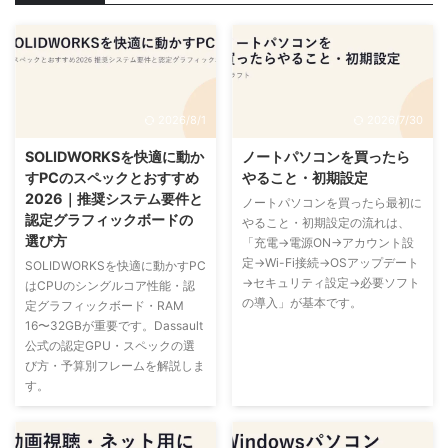
2026/8/1
2026/7/30
SOLIDWORKSを快適に動か
ノートパソコンを買ったら
すPCのスペックとおすすめ
やること・初期設定
2026｜推奨システム要件と
ノートパソコンを買ったら最初に
認定グラフィックボードの
やること・初期設定の流れは、
選び方
「充電→電源ON→アカウント設
定→Wi-Fi接続→OSアップデート
SOLIDWORKSを快適に動かすPC
→セキュリティ設定→必要ソフト
はCPUのシングルコア性能・認
の導入」が基本です。
定グラフィックボード・RAM
16〜32GBが重要です。Dassault
公式の認定GPU・スペックの選
び方・予算別フレームを解説しま
す。