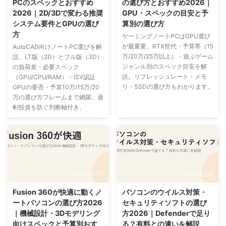
PCのスペックとおすすめ
の選び方とおすすめ2026｜
2026｜2D/3Dで変わる推奨
GPU・スペックの目安と予
システム要件とGPUの選び
算別の選び方
方
ゲーミングノートPCはGPU選び
が最重要。RTX世代・予算帯（15
AutoCAD向けノートPC選びを解
万/20万/25万以上）・遊ぶゲーム
説。LT版（2D）とフル版（3D）
ジャンル別のスペック目安を解
の負荷差・必要スペック
説。リフレッシュレート・メモ
（GPU/CPU/RAM）・ISV認証
リ・SSDの選び方もわかります。
GPUの要否・予算10万/15万/20
万の選び方フレームまで網羅。過
剰投資を防ぐ判断軸付き。
2026/6/19
2026/7/9
Fusion 360が快適に動くノ
パソコンのウイルス対策・
ートパソコンの選び方2026
セキュリティソフトの選び
｜機械設計・3Dモデリング
方2026｜Defenderで足り
向けスペックと予算別おす
る？有料との違いを解説