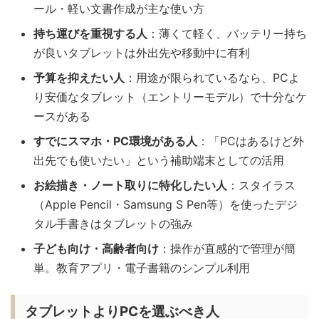
ール・軽い文書作成が主な使い方
持ち運びを重視する人
：薄くて軽く、バッテリー持ち
が良いタブレットは外出先や移動中に有利
予算を抑えたい人
：用途が限られているなら、PCよ
り安価なタブレット（エントリーモデル）で十分なケ
ースがある
すでにスマホ・PC環境がある人
：「PCはあるけど外
出先でも使いたい」という補助端末としての活用
お絵描き・ノート取りに特化したい人
：スタイラス
（Apple Pencil・Samsung S Pen等）を使ったデジ
タル手書きはタブレットの強み
子ども向け・高齢者向け
：操作が直感的で管理が簡
単。教育アプリ・電子書籍のシンプル利用
タブレットよりPCを選ぶべき人