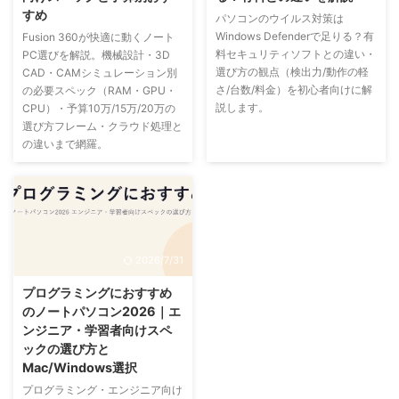
すめ
パソコンのウイルス対策は
Windows Defenderで足りる？有
Fusion 360が快適に動くノート
料セキュリティソフトとの違い・
PC選びを解説。機械設計・3D
選び方の観点（検出力/動作の軽
CAD・CAMシミュレーション別
さ/台数/料金）を初心者向けに解
の必要スペック（RAM・GPU・
説します。
CPU）・予算10万/15万/20万の
選び方フレーム・クラウド処理と
の違いまで網羅。
2026/7/31
プログラミングにおすすめ
のノートパソコン2026｜エ
ンジニア・学習者向けスペ
ックの選び方と
Mac/Windows選択
プログラミング・エンジニア向け