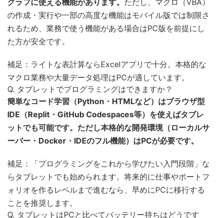
グラフに使える機能があります。
ただし、マクロ（VBA）
の作成・実行や一部の高度な機能はモバイル版では制限さ
れるため、業務で使う機能がある場合はPC版を前提にし
た方が安全です。
補足：ライトな表計算ならExcelアプリで十分。本格的な
マクロ業務や大量データ処理はPCが適しています。
Q. タブレットでプログラミングはできますか？
簡単なコード学習（Python・HTMLなど）はブラウザ型
IDE（Replit・GitHub Codespaces等）を使えばタブレ
ットでも可能です。ただし本格的な開発環境（ローカルサ
ーバー・Docker・IDEのフル機能）はPCが必要です。
補足：「プログラミングをこれから学びたい入門段階」な
らタブレットでも始められます。将来的に仕事やポートフ
ォリオを作るレベルまで進むなら、早めにPCに移行する
ことを推奨します。
Q. タブレットはPCと比べてバッテリー持ちはどうです